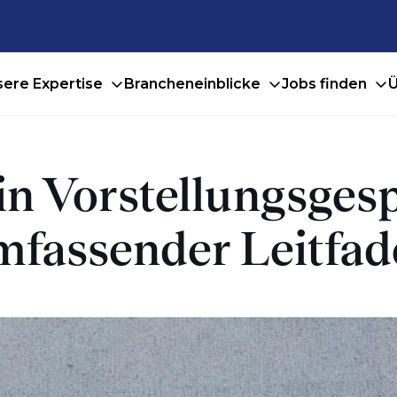
ere Expertise
Brancheneinblicke
Jobs finden
Ü
in Vorstellungsges
mfassender Leitfa