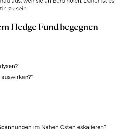
nau aus, wen sie an Bord holen. Daher ist es
in zu sein.
inem Hedge Fund begegnen
lysen?“
o auswirken?“
n Spannungen im Nahen Osten eskalieren?“