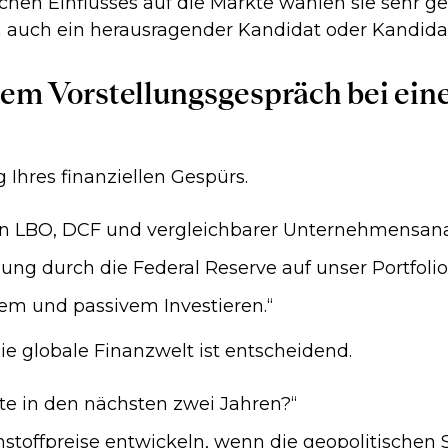
chen Einflusses auf die Märkte wählen sie sehr ge
rn auch ein herausragender Kandidat oder Kandidat
inem Vorstellungsgespräch bei e
 Ihres finanziellen Gespürs.
hen LBO, DCF und vergleichbarer Unternehmensana
ung durch die Federal Reserve auf unser Portfoli
vem und passivem Investieren.“
die globale Finanzwelt ist entscheidend.
te in den nächsten zwei Jahren?“
hstoffpreise entwickeln, wenn die geopolitische