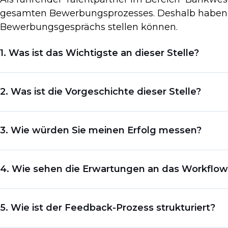
gesamten Bewerbungsprozesses. Deshalb haben wi
Bewerbungsgesprächs stellen können.
1. Was ist das Wichtigste an dieser Stelle?
Mit dieser Frage können Sie die Erwartungen des Personalveran
2. Was ist die Vorgeschichte dieser Stelle?
Stelle besser verstehen.
Wenn Sie die Vorgeschichte der Stelle kennen, können Sie die 
3. Wie würden Sie meinen Erfolg messen?
Prozesse/Fähigkeiten einbringen können, die dem Team ode
Es ist wichtig zu wissen, wie der Personalchef Ihren Erfolg in 
4. Wie sehen die Erwartungen an das Workfl
Arbeit zu bewerten. Wenn Ihre aktuelle Stelle ähnlich ist, wäre 
Es ist wichtig, die Erwartungen an das Workflow-Management zu v
5. Wie ist der Feedback-Prozess strukturiert?
Arbeitspensum effektiv bewältigen können.