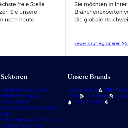
chste freie Stelle
Sie möchten in Ihrer
tzen Sie unsere
Branchenexperten v
n noch heute
die globale Reichwei
Lebenslauf registrieren
S
 Sektoren
Unsere Brands
ve Analysis, Research and
Larson Maddox
EPM Scienti
ancial Technology
Risk
Global
Glocomms
LVI As
ent
Investment
Selby Jennings
vestment Management
Sales
ealth
ent
Compliance
Audit
Finance &
g
Insurance & Actuarial