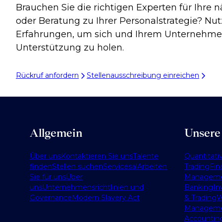
Brauchen Sie die richtigen Experten für Ihre nä
oder Beratung zu Ihrer Personalstrategie? Nu
Erfahrungen, um sich und Ihrem Unternehme
Unterstützung zu holen.
Rückruf anfordern
Stellenausschreibung einreichen
Allgemein
Unsere
Über uns
Kontaktieren Sie uns
Talente
Quantitati
finden
Stellen suchen
Services
al
Arbeiten
Trading
Fin
Sie für uns
Über
Managem
uns
Unternehmensrichtlinien und
Banking
In
Governance
Modern Slavery Act
& Trading
W
Managem
Accountin