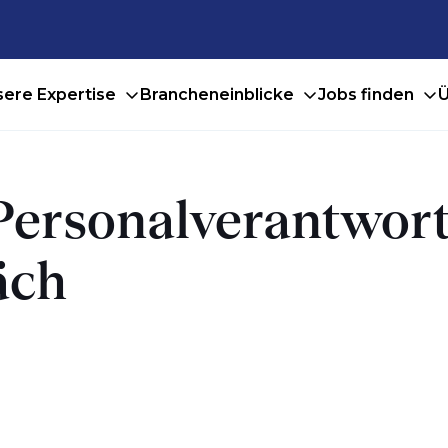
ere Expertise
Brancheneinblicke
Jobs finden
Ü
 Personalverantwor
äch