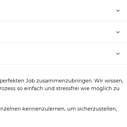
i helfen, die Erwartungen an die Stelle zu verstehen und
artungen an die Stelle besser zu verstehen und
fragen, erfahren Sie, welche zusätzlichen Schritte Sie
der Karriereentwicklungsstruktur und -kultur des
rem perfekten Job zusammenzubringen. Wir wissen,
zess so einfach und stressfrei wie möglich zu
Einzelnen kennenzulernen, um sicherzustellen,