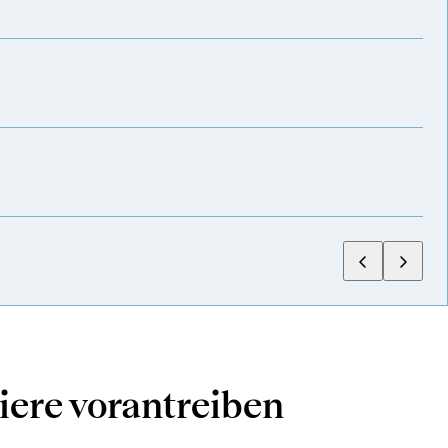
Fin
7 T
iere vorantreiben