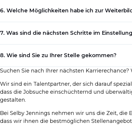
Es ist wichtig zu wissen, wie das Feedback innerhalb des Unter
6. Welche Möglichkeiten habe ich zur Weiterbi
sicherzustellen, dass Sie die Ziele der Position effektiv erreiche
Es ist wichtig, die Möglichkeiten zur Weiterbildung und berufl
7. Was sind die nächsten Schritte im Einstellun
sicherzustellen, dass Sie sich in der Position weiterentwickeln
Der frustrierendste Teil des Bewerbungsprozesses ist das Warte
8. Wie sind Sie zu Ihrer Stelle gekommen?
möglicherweise unternehmen müssen, um die Stelle zu beko
Suchen Sie nach Ihrer nächsten Karrierechance? 
Mit dieser Frage können Sie sich ein Bild davon machen, was für 
Unternehmens.
Wir sind ein Talentpartner, der sich darauf spez
dass die Jobsuche einschüchternd und überwältig
gestalten.
Bei Selby Jennings nehmen wir uns die Zeit, die 
dass wir ihnen die bestmöglichen Stellenangebot