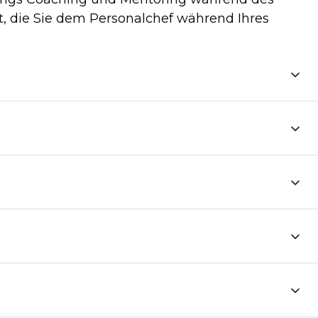
 die Sie dem Personalchef während Ihres
nnen Sie so die Unternehmenskultur und die Prioritäten der
ehen. So können Sie feststellen, ob Sie zusätzliche
en Ihnen dabei helfen, Ihre möglichen KPIs bei erfolgreicher
lle vorzubereiten und sicherzustellen, dass Sie Ihr