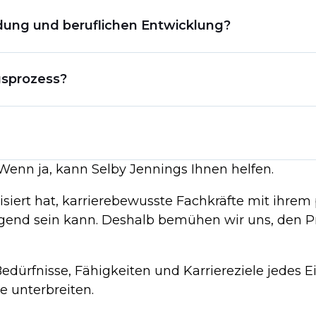
nehmens strukturiert ist. Diese Informationen können Ihnen dabe
ldung und beruflichen Entwicklung?
n können.
ichen Entwicklung zu kennen. Es kann Ihnen auch helfen, die Erw
gsprozess?
 und wachsen können.
n. Wenn Sie nach den nächsten Schritten im Einstellungsprozess 
mmen.
Wenn ja, kann Selby Jennings Ihnen helfen.
den Erfolg erforderlich ist, und Sie erhalten einen Eindruck von 
ialisiert hat, karrierebewusste Fachkräfte mit ih
end sein kann. Deshalb bemühen wir uns, den Pro
Bedürfnisse, Fähigkeiten und Karriereziele jedes 
e unterbreiten.