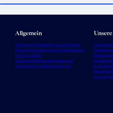
Allgemein
Unsere
Über uns
Kontaktieren Sie uns
Talente
Quantitati
finden
Stellen suchen
Services
al
Arbeiten
Trading
Fin
Sie für uns
Über
Managem
uns
Unternehmensrichtlinien und
Banking
In
Governance
Modern Slavery Act
& Trading
W
Managem
Accountin