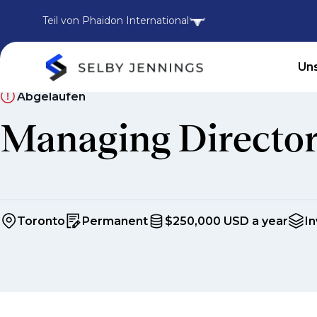
Teil von Phaidon International
Uns
Abgelaufen
Managing Director 
Toronto
Permanent
$250,000 USD a year
I