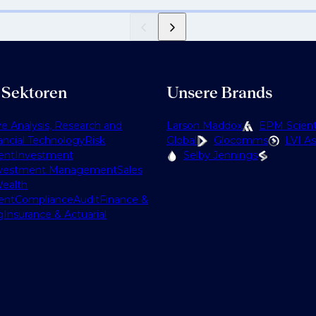
 Sektoren
Unsere Brands
ve Analysis, Research and
Larson Maddox
EPM Scienti
ancial Technology
Risk
Global
Glocomms
LVI As
ent
Investment
Selby Jennings
vestment Management
Sales
ealth
ent
Compliance
Audit
Finance &
g
Insurance & Actuarial