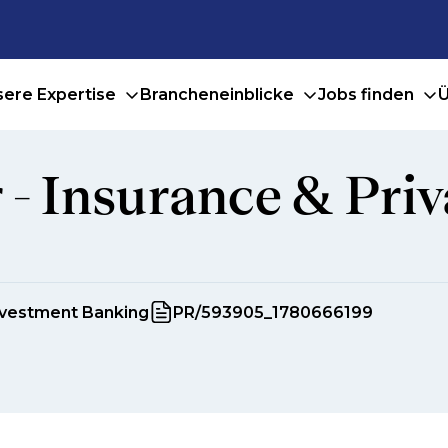
ere Expertise
Brancheneinblicke
Jobs finden
Ü
- Insurance & Priv
nvestment Banking
PR/593905_1780666199