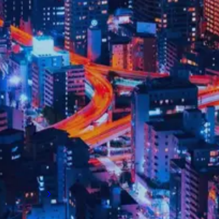
LEITFÄDEN ZU VERGÜTUNGSASPEKTEN
Wir machen fundierte
Entscheidungen möglich
Mithilfe unserer aktuellen Gehalts- und
Bonusdaten können Unternehmen Top-
Talente gewinnen und wettbewerbsfähig
bleiben, während Fachkräfte einen
Vergleichsmaßstab haben.
Alle ansehen