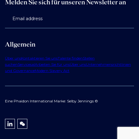
Melden Sie sich für unseren Newsletter an
Email address
Allgemein
Über uns
Kontaktieren Sie uns
Talente finden
Stellen
suchen
Services
al
Arbeiten Sie für uns
Über uns
Unternehmensrichtlinien
und Governance
Modern Slavery Act
Eine Phaidon International Marke: Selby Jennings ©