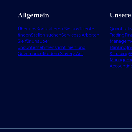
Allgemein
Unsere
Über uns
Kontaktieren Sie uns
Talente
Quantitati
finden
Stellen suchen
Services
al
Arbeiten
Trading
Fin
Sie für uns
Über
Managem
uns
Unternehmensrichtlinien und
Banking
In
Governance
Modern Slavery Act
& Trading
W
Managem
Accountin