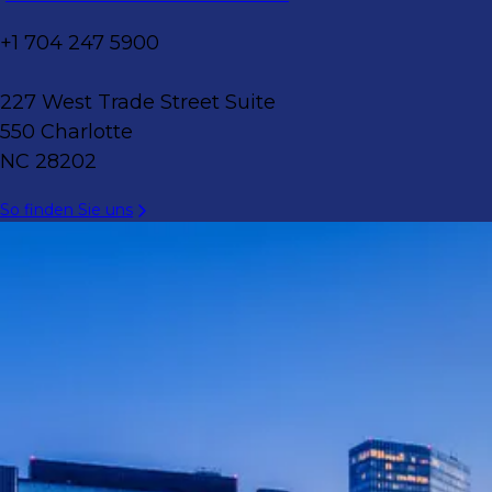
+1 704 247 5900
227 West Trade Street Suite
550 Charlotte
NC 28202
So finden Sie uns