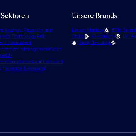
 Sektoren
Unsere Brands
ve Analysis, Research and
Larson Maddox
EPM Scienti
ancial Technology
Risk
Global
Glocomms
LVI As
ent
Investment
Selby Jennings
vestment Management
Sales
ealth
ent
Compliance
Audit
Finance &
g
Insurance & Actuarial